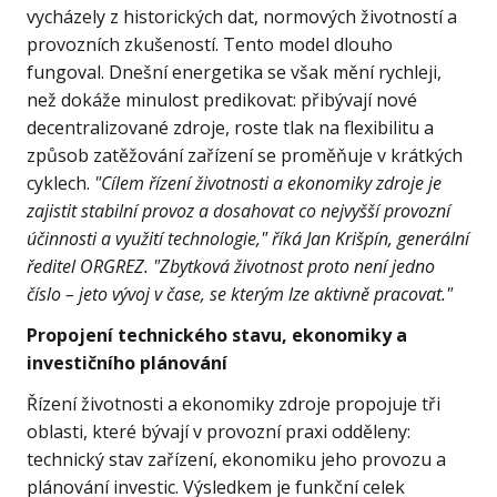
vycházely z historických dat, normových životností a
provozních zkušeností. Tento model dlouho
fungoval. Dnešní energetika se však mění rychleji,
než dokáže minulost predikovat: přibývají nové
decentralizované zdroje, roste tlak na flexibilitu a
způsob zatěžování zařízení se proměňuje v krátkých
cyklech.
"Cílem řízení životnosti a ekonomiky zdroje je
zajistit stabilní provoz a dosahovat co nejvyšší provozní
účinnosti a využití technologie," říká Jan Krišpín, generální
ředitel ORGREZ. "Zbytková životnost proto není jedno
číslo – jeto vývoj v čase, se kterým lze aktivně pracovat."
Propojení technického stavu, ekonomiky a
investičního plánování
Řízení životnosti a ekonomiky zdroje propojuje tři
oblasti, které bývají v provozní praxi odděleny:
technický stav zařízení, ekonomiku jeho provozu a
plánování investic. Výsledkem je funkční celek