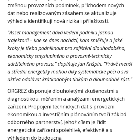
změnou provozních podmínek, příchodem nových
dat nebo realizovaným zásahem se aktualizuje
výhled a identifikují nová rizika i příležitosti.
"Asset management dává vedení podniku jasnou
trajektorii – kde se dnes nachází, kam směřuje a jaké
kroky je třeba podniknout pro zajištění dlouhodobého,
ekonomicky smysluplného a provozně-technicky
udržitelného provozu," doplňuje Jan Krišpín. "Právě menší
a střední energetiky mohou díky systematické péči o svá
aktiva odolávat krátkodobým tlakům a dlouhodobě růst."
ORGREZ disponuje dlouholetými zkušenostmi s
diagnostikou, měřením a analýzami energetických
zařízení. Propojení technických dat s provozní
ekonomikou a investičním plánováním tvoří základ
odborného partnerství, jehož cílem je řídit
energetická zařízení spolehlivě, efektivně a s
výhledem do budoucna.