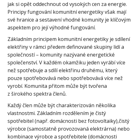
jak si opět oddechnout od vysokých cen za energie.
Principy fungování komunitní energetiky však mají
své hranice a sestavení vhodné komunity je klíčovým
aspektem pro její výhodné fungování.
Základním principem komunitní energetiky je sdílení
elektřiny v rámci předem definované skupiny lidí a
společností – komunity nazývané energetické
společenství. V každém okamžiku jeden vyrábí více
než spotřebuje a sdílí elektřinu druhému, který
pouze spotřebovává nebo spotřebovává více než
vyrobí. Komunita přitom může být tvořena
z širokého spektra členů.
Každý člen může být charakterizován několika
vlastnostmi. Základním rozdělením je čistý
spotřebitel (např. domácnosti bez fotovoltaiky),čistý
výrobce (samostatně provozovaná elektrárna) nebo
kombinace výrobce a spotřebitele (domácnosti