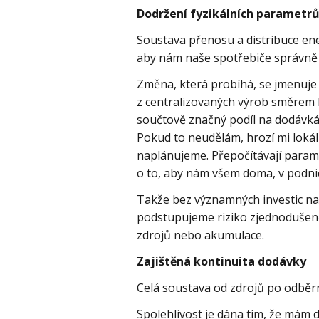
Dodržení fyzikálních parametr
Soustava přenosu a distribuce ene
aby nám naše spotřebiče správně 
Změna, která probíhá, se jmenuje 
z centralizovaných výrob směrem k
součtově značný podíl na dodávká
Pokud to neudělám, hrozí mi lokální
naplánujeme. Přepočítávají paramet
o to, aby nám všem doma, v podnic
Takže bez významných investic na
podstupujeme riziko zjednodušeně 
zdrojů nebo akumulace.
Zajištěná kontinuita dodávky
Celá soustava od zdrojů po odběr
Spolehlivost je dána tím, že mám 