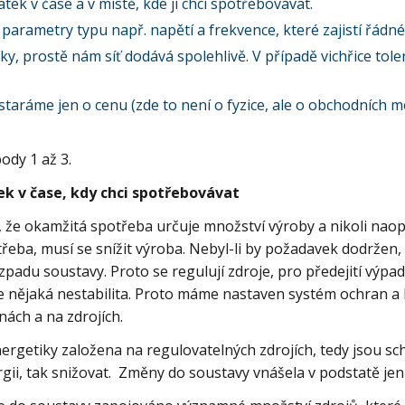
ek v čase a v místě, kde ji chci spotřebovávat.
 parametry typu např. napětí a frekvence, které zajistí řád
ky, prostě nám síť dodává spolehlivě. V případě vichřice tole
 staráme jen o cenu (zde to není o fyzice, ale o obchodních 
ody 1 až 3.
k v čase, kdy chci spotřebovávat
 že okamžitá spotřeba určuje množství výroby a nikoli nao
řeba, musí se snížit výroba. Nebyl-li by požadavek dodržen, v
zpadu soustavy. Proto se regulují zdroje, pro předejití výpadk
e nějaká nestabilita. Proto máme nastaven systém ochran a
nách a na zdrojích.
ergetiky založena na regulovatelných zdrojích, tedy jsou sc
ii, tak snižovat. Změny do soustavy vnášela v podstatě je