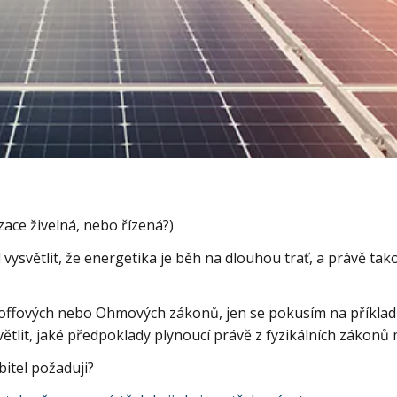
ace živelná, nebo řízená?)
vysvětlit, že energetika je běh na dlouhou trať, a právě tak
.
offových nebo Ohmových zákonů, jen se pokusím na příkladu
ětlit, jaké předpoklady plynoucí právě z fyzikálních zákonů
itel požaduji?