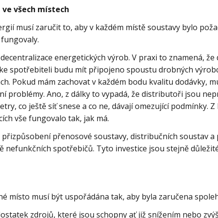
ů ve všech místech
rgií musí zaručit to, aby v každém místě soustavy bylo poža
fungovaly.
decentralizace energetických výrob. V praxi to znamená, že 
e spotřebiteli budu mít připojeno spoustu drobných výrobců,
ch. Pokud mám zachovat v každém bodu kvalitu dodávky, mus
 problémy. Ano, z dálky to vypadá, že distributoři jsou nepru
ry, co ještě síť snese a co ne, dávají omezující podmínky. Z 
ích vše fungovalo tak, jak má.
 přizpůsobení přenosové soustavy, distribučních soustav a 
nefunkčních spotřebičů. Tyto investice jsou stejně důležité
né místo musí být uspořádána tak, aby byla zaručena spoleh
dostatek zdrojů, které jsou schopny ať již snížením nebo zv