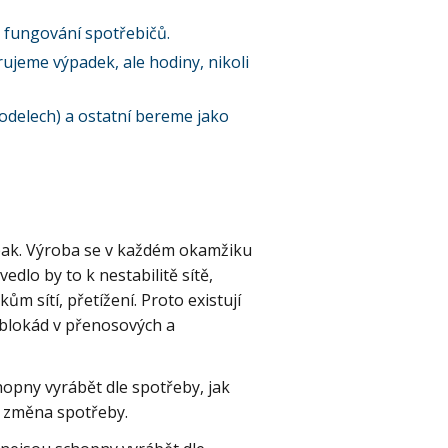
né fungování spotřebičů.
rujeme výpadek, ale hodiny, nikoli
modelech) a ostatní bereme jako
pak. Výroba se v každém okamžiku
edlo by to k nestabilitě sítě,
ům sítí, přetížení. Proto existují
 blokád v přenosových a
hopny vyrábět dle spotřeby, jak
n změna spotřeby.