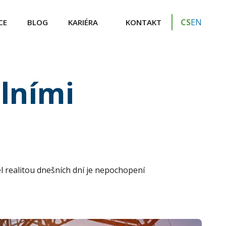
CS
EN
CE
BLOG
KARIÉRA
KONTAKT
lními
žel realitou dnešních dní je nepochopení