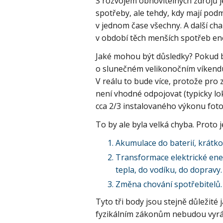
S rozvojem obnovitelných zdrojů 
spotřeby, ale tehdy, kdy mají podmí
v jednom čase všechny. A další cha
v období těch menších spotřeb en
Jaké mohou být důsledky? Pokud bu
o slunečném velikonočním víkendu 
V reálu to bude více, protože pro
není vhodné odpojovat (typicky lok
cca 2/3 instalovaného výkonu foto
To by ale byla velká chyba. Proto 
Akumulace do baterií, krátko
Transformace elektrické ene
tepla, do vodíku, do dopravy
Změna chování spotřebitelů.
Tyto tři body jsou stejně důležité
fyzikálním zákonům nebudou vyráb