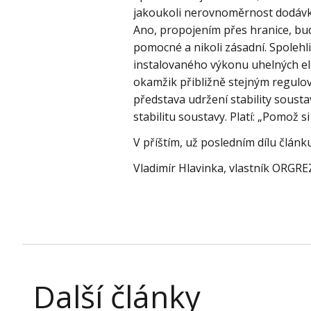
jakoukoli nerovnoměrnost dodávky
Ano, propojením přes hranice, budo
pomocné a nikoli zásadní. Spoleh
instalovaného výkonu uhelných ele
okamžik přibližně stejným regulo
představa udržení stability sous
stabilitu soustavy. Platí: „Pomož 
V příštím, už posledním dílu článk
Vladimír Hlavinka, vlastník ORGR
Další články