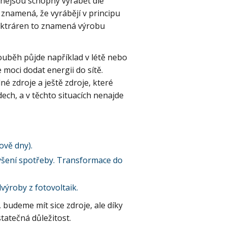
 nejsou schopny vyrábět dle
o znamená, že vyrábějí v principu
elektráren to znamená výrobu
ouběh půjde například v létě nebo
moci dodat energii do sítě.
é zdroje a ještě zdroje, které
ech, a v těchto situacích nenajde
ově dny).
ýšení spotřeby. Transformace do
výroby z fotovoltaik.
 budeme mít sice zdroje, ale díky
tatečná důležitost.