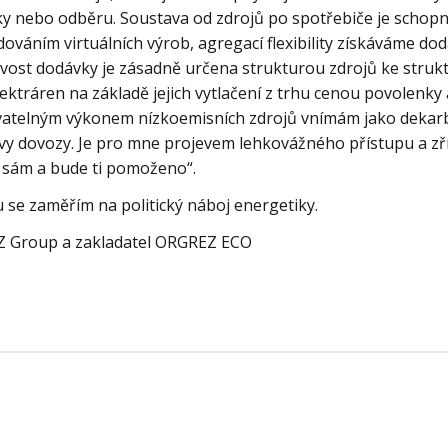
 nebo odběru. Soustava od zdrojů po spotřebiče je schopna
váním virtuálních výrob, agregací flexibility získáváme doda
livost dodávky je zásadně určena strukturou zdrojů ke stru
ktráren na základě jejich vytlačení z trhu cenou povolenky a
vatelným výkonem nízkoemisních zdrojů vnímám jako dekarbo
tavy dovozy. Je pro mne projevem lehkovážného přístupu a z
si sám a bude ti pomoženo“.
u se zaměřím na politický náboj energetiky.
EZ Group a zakladatel ORGREZ ECO