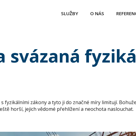
SLUŽBY
O NÁS
REFEREN
a svázaná fyziká
 s fyzikálními zákony a tyto ji do značné míry limitují. Bohu
 ještě horší, jejich vědomé přehlížení a neochota naslouchat.