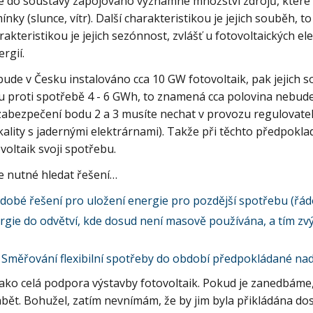
je do soustavy zapojováno významné množství zdrojů, které
nky (slunce, vítr). Další charakteristikou je jejich souběh, t
rakteristikou je jejich sezónnost, zvlášť u fotovoltaických 
ergií.
de v Česku instalováno cca 10 GW fotovoltaik, pak jejich s
proti spotřebě 4 - 6 GWh, to znamená cca polovina nebude 
 zabezpečení bodu 2 a 3 musíte nechat v provozu regulovateln
ality s jadernými elektrárnami). Takže při těchto předpoklad
voltaik svoji spotřebu.
je nutné hledat řešení…
dobé řešení pro uložení energie pro pozdější spotřebu (řád
rgie do odvětví, kde dosud není masově používána, a tím zv
.
 Směřování flexibilní spotřeby do období předpokládané nad
 jako celá podpora výstavby fotovoltaik. Pokud je zanedbáme,
ět. Bohužel, zatím nevnímám, že by jim byla přikládána dos