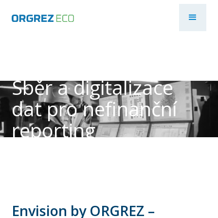
Sběr a digitalizace
dat pro nefinanční
reporting
Envision by ORGREZ –