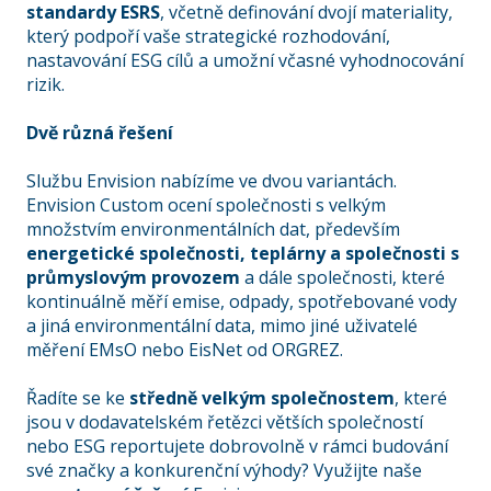
standardy ESRS
, včetně definování dvojí materiality,
který podpoří vaše strategické rozhodování,
nastavování ESG cílů a umožní včasné vyhodnocování
rizik.
Dvě různá řešení
Službu Envision nabízíme ve dvou variantách.
Envision Custom ocení společnosti s velkým
množstvím environmentálních dat, především
energetické společnosti, teplárny a společnosti s
průmyslovým provozem
a dále společnosti, které
kontinuálně měří emise, odpady, spotřebované vody
a jiná environmentální data, mimo jiné uživatelé
měření EMsO nebo EisNet od ORGREZ.
Řadíte se ke
středně velkým společnostem
, které
jsou v dodavatelském řetězci větších společností
nebo ESG reportujete dobrovolně v rámci budování
své značky a konkurenční výhody? Využijte naše